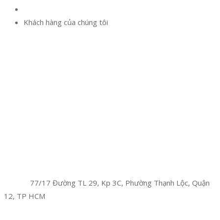
Khách hàng của chúng tôi
Facebook
Twitter
Instagram
Pinterest
Tumblr
Behance
Công Ty TNHH Hoàng Long Phú
Địa chỉ:
77/17 Đường TL 29, Kp 3C, Phường Thạnh Lộc, Quận
12, TP HCM
Hotline:
0394 502 984