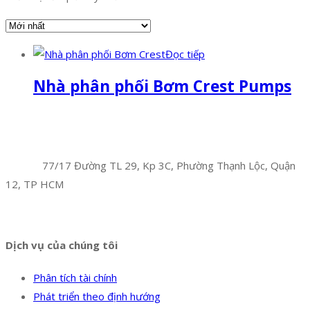
Đọc tiếp
Nhà phân phối Bơm Crest Pumps
Facebook
Twitter
Instagram
Pinterest
Tumblr
Behance
Công Ty TNHH Hoàng Long Phú
Địa chỉ:
77/17 Đường TL 29, Kp 3C, Phường Thạnh Lộc, Quận
12, TP HCM
Hotline:
0394 502 984
Dịch vụ của chúng tôi
Phân tích tài chính
Phát triển theo định hướng