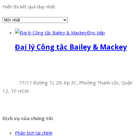
Hiển thị kết quả duy nhất
Đọc tiếp
Đại lý Công tắc Bailey & Mackey
Facebook
Twitter
Instagram
Pinterest
Tumblr
Behance
Công Ty TNHH Hoàng Long Phú
Địa chỉ:
77/17 Đường TL 29, Kp 3C, Phường Thạnh Lộc, Quận
12, TP HCM
Hotline:
0394 502 984
Dịch vụ của chúng tôi
Phân tích tài chính