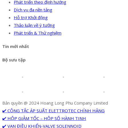
Phát triển theo định hướng
Dịch vụ đa nền tảng
Hỗ trợ Khởi động
Thảo luận về ý tưởng
Phát triển & Thử nghiệm
Tin mới nhất
Bộ sưu tập
Bản quyền @ 2024 Hoang Long Phu Company Limited
✔️ CÔNG TẮC ÁP SUẤT ELETTROTEC CHÍNH HÃNG
✔️ HỘP GIẢM TỐC – HỘP SỐ HÀNH TINH
✔️ VAN ĐIỀU KHIỂN-VALVE SOLENNOID