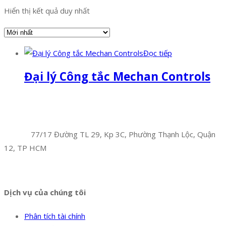
Hiển thị kết quả duy nhất
Đọc tiếp
Đại lý Công tắc Mechan Controls
Facebook
Twitter
Instagram
Pinterest
Tumblr
Behance
Công Ty TNHH Hoàng Long Phú
Địa chỉ:
77/17 Đường TL 29, Kp 3C, Phường Thạnh Lộc, Quận
12, TP HCM
Hotline:
0394 502 984
Dịch vụ của chúng tôi
Phân tích tài chính