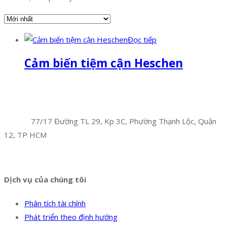
Đọc tiếp
Cảm biến tiệm cận Heschen
Facebook
Twitter
Instagram
Pinterest
Tumblr
Behance
Công Ty TNHH Hoàng Long Phú
Địa chỉ:
77/17 Đường TL 29, Kp 3C, Phường Thạnh Lộc, Quận
12, TP HCM
Hotline:
0394 502 984
Dịch vụ của chúng tôi
Phân tích tài chính
Phát triển theo định hướng