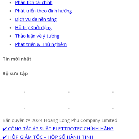
Phân tích tài chính
Phát triển theo định hướng
Dịch vụ đa nền tảng
Hỗ trợ Khởi động
Thảo luận về ý tưởng
Phát triển & Thử nghiệm
Tin mới nhất
Bộ sưu tập
Bản quyền @ 2024 Hoang Long Phu Company Limited
✔️ CÔNG TẮC ÁP SUẤT ELETTROTEC CHÍNH HÃNG
✔️ HỘP GIẢM TỐC – HỘP SỐ HÀNH TINH