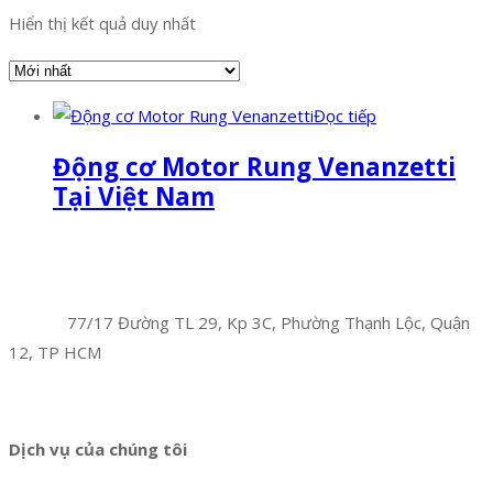
Hiển thị kết quả duy nhất
Đọc tiếp
Động cơ Motor Rung Venanzetti
Tại Việt Nam
Facebook
Twitter
Instagram
Pinterest
Tumblr
Behance
Công Ty TNHH Hoàng Long Phú
Địa chỉ:
77/17 Đường TL 29, Kp 3C, Phường Thạnh Lộc, Quận
12, TP HCM
Hotline:
0394 502 984
Dịch vụ của chúng tôi