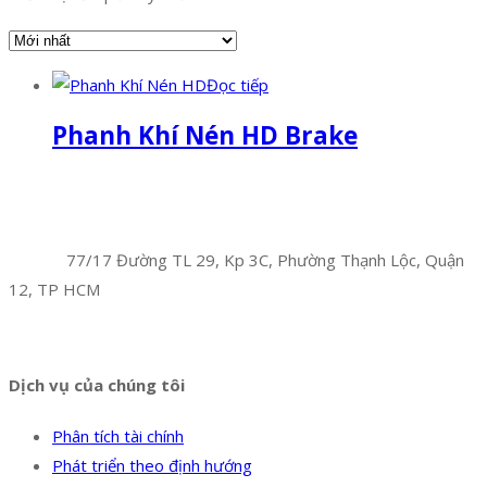
Đọc tiếp
Phanh Khí Nén HD Brake
Facebook
Twitter
Instagram
Pinterest
Tumblr
Behance
Công Ty TNHH Hoàng Long Phú
Địa chỉ:
77/17 Đường TL 29, Kp 3C, Phường Thạnh Lộc, Quận
12, TP HCM
Hotline:
0394 502 984
Dịch vụ của chúng tôi
Phân tích tài chính
Phát triển theo định hướng