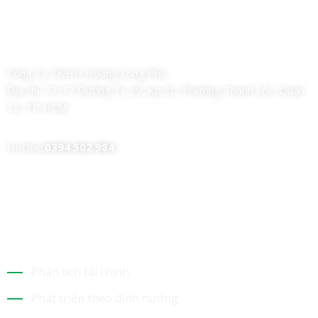
Công Ty TNHH Hoàng Long Phú
Địa chỉ:
77/17 Đường TL 29, Kp 3C, Phường Thạnh Lộc, Quận
12, TP HCM
Hotline:
0394 502 984
Dịch Vụ Của Chúng Tôi
Phân tích tài chính
Phát triển theo định hướng