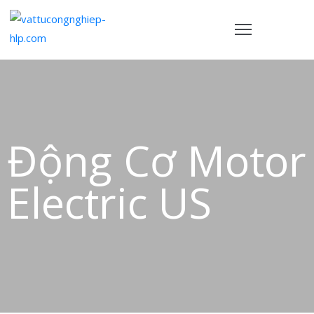
TRANG
HỦ
ẢN
PHẨM
Động Cơ Motor
HÍNH
Electric US
ÁCH
VỀ
HÚNG
ÔI
IÊN
Ệ