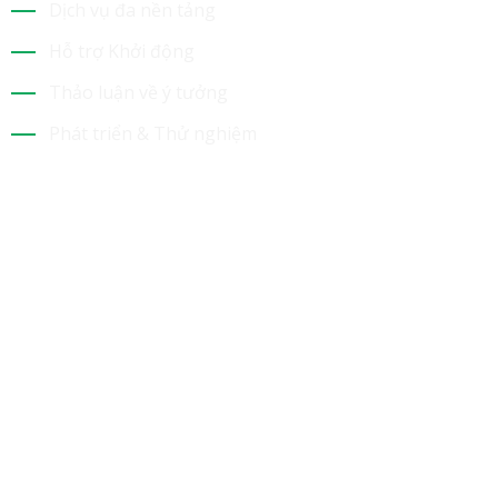
Dịch vụ đa nền tảng
Hỗ trợ Khởi động
Thảo luận về ý tưởng
Phát triển & Thử nghiệm
Tin Mới Nhất
Bộ Sưu Tập