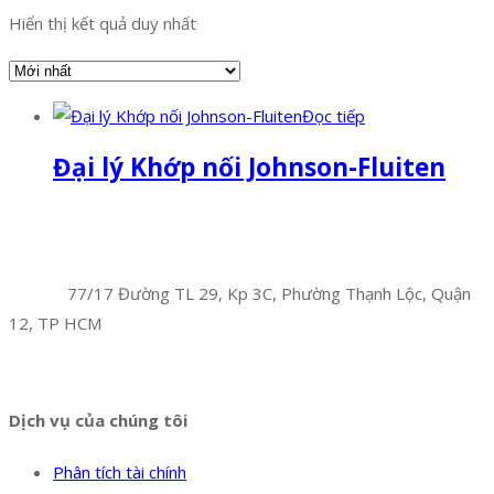
Hiển thị kết quả duy nhất
Đọc tiếp
Đại lý Khớp nối Johnson-Fluiten
Facebook
Twitter
Instagram
Pinterest
Tumblr
Behance
Công Ty TNHH Hoàng Long Phú
Địa chỉ:
77/17 Đường TL 29, Kp 3C, Phường Thạnh Lộc, Quận
12, TP HCM
Hotline:
0394 502 984
Dịch vụ của chúng tôi
Phân tích tài chính