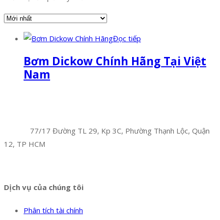
Đọc tiếp
Bơm Dickow Chính Hãng Tại Việt
Nam
Facebook
Twitter
Instagram
Pinterest
Tumblr
Behance
Công Ty TNHH Hoàng Long Phú
Địa chỉ:
77/17 Đường TL 29, Kp 3C, Phường Thạnh Lộc, Quận
12, TP HCM
Hotline:
0394 502 984
Dịch vụ của chúng tôi
Phân tích tài chính