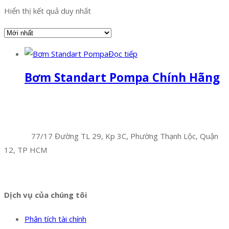
Hiển thị kết quả duy nhất
Đọc tiếp
Bơm Standart Pompa Chính Hãng
Facebook
Twitter
Instagram
Pinterest
Tumblr
Behance
Công Ty TNHH Hoàng Long Phú
Địa chỉ:
77/17 Đường TL 29, Kp 3C, Phường Thạnh Lộc, Quận
12, TP HCM
Hotline:
0394 502 984
Dịch vụ của chúng tôi
Phân tích tài chính