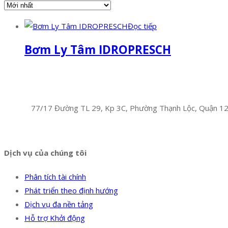
Đọc tiếp
Bơm Ly Tâm IDROPRESCH
Facebook
Twitter
Instagram
Pinterest
Tumblr
Behance
Công Ty TNHH Hoàng Long Phú
Địa chỉ:
77/17 Đường TL 29, Kp 3C, Phường Thạnh Lộc, Quận 1
Hotline:
0394 502 984
Dịch vụ của chúng tôi
Phân tích tài chính
Phát triển theo định hướng
Dịch vụ đa nền tảng
Hỗ trợ Khởi động