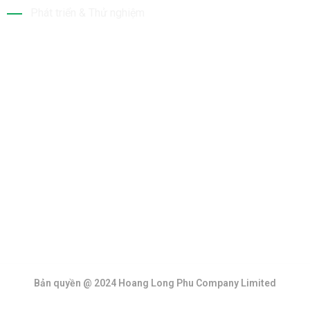
Phát triển & Thử nghiệm
Tin Mới Nhất
Bộ Sưu Tập
Bản quyền @ 2024 Hoang Long Phu Company Limited