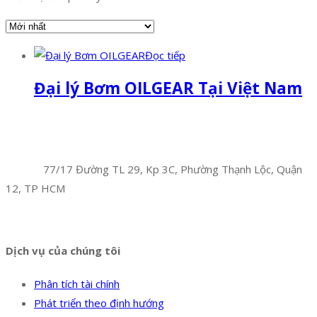
Đọc tiếp
Đại lý Bơm OILGEAR Tại Việt Nam
Facebook
Twitter
Instagram
Pinterest
Tumblr
Behance
Công Ty TNHH Hoàng Long Phú
Địa chỉ:
77/17 Đường TL 29, Kp 3C, Phường Thạnh Lộc, Quận
12, TP HCM
Hotline:
0394 502 984
Dịch vụ của chúng tôi
Phân tích tài chính
Phát triển theo định hướng