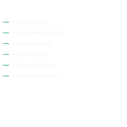
Dịch Vụ Của Chúng Tôi
Phân tích tài chính
Phát triển theo định hướng
Dịch vụ đa nền tảng
Hỗ trợ Khởi động
Thảo luận về ý tưởng
Phát triển & Thử nghiệm
Tin Mới Nhất
Bộ Sưu Tập