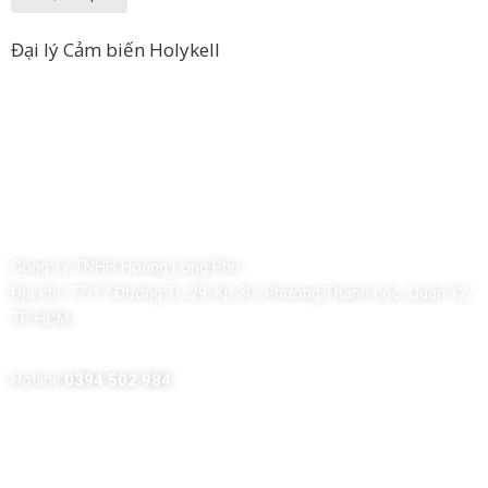
Đại lý Cảm biến Holykell
Công Ty TNHH Hoàng Long Phú
Địa chỉ:
77/17 Đường TL 29, Kp 3C, Phường Thạnh Lộc, Quận 12,
TP HCM
Hotline:
0394 502 984