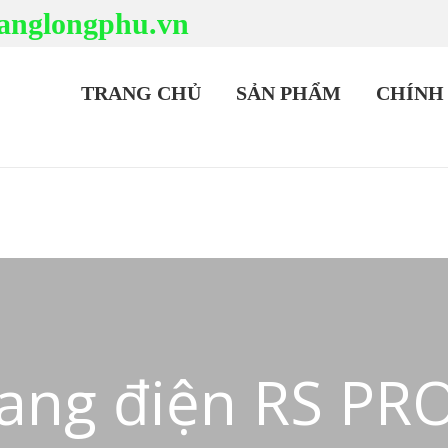
anglongphu.vn
TRANG CHỦ
SẢN PHẨM
CHÍNH
ang điện RS PR