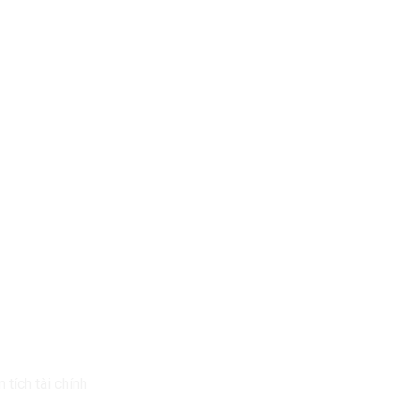
Vụ Của Chúng Tôi
Tin Mới Nhất
 tích tài chính