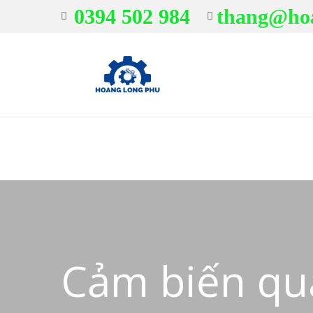
0394 502 984
thang@ho
Cảm biến qu