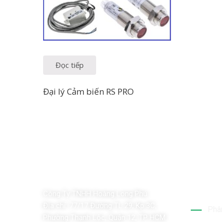
Đọc tiếp
Đại lý Cảm biến RS PRO
Dịch 
Công Ty TNHH Hoàng Long Phú
Địa chỉ:
77/17 Đường TL 29, Kp 3C,
Phân
Phường Thạnh Lộc, Quận 12, TP HCM