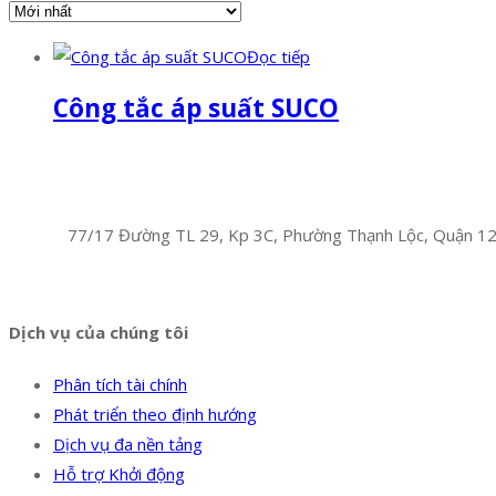
Đọc tiếp
Công tắc áp suất SUCO
Facebook
Twitter
Instagram
Pinterest
Tumblr
Behance
Công Ty TNHH Hoàng Long Phú
Địa chỉ:
77/17 Đường TL 29, Kp 3C, Phường Thạnh Lộc, Quận 1
Hotline:
0394 502 984
Dịch vụ của chúng tôi
Phân tích tài chính
Phát triển theo định hướng
Dịch vụ đa nền tảng
Hỗ trợ Khởi động