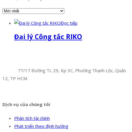
Đọc tiếp
Đại lý Công tắc RIKO
Facebook
Twitter
Instagram
Pinterest
Tumblr
Behance
Công Ty TNHH Hoàng Long Phú
Địa chỉ:
77/17 Đường TL 29, Kp 3C, Phường Thạnh Lộc, Quận
12, TP HCM
Hotline:
0394 502 984
Dịch vụ của chúng tôi
Phân tích tài chính
Phát triển theo định hướng