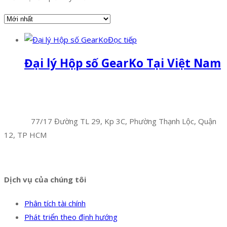
Đọc tiếp
Đại lý Hộp số GearKo Tại Việt Nam
Facebook
Twitter
Instagram
Pinterest
Tumblr
Behance
Công Ty TNHH Hoàng Long Phú
Địa chỉ:
77/17 Đường TL 29, Kp 3C, Phường Thạnh Lộc, Quận
12, TP HCM
Hotline:
0394 502 984
Dịch vụ của chúng tôi
Phân tích tài chính
Phát triển theo định hướng