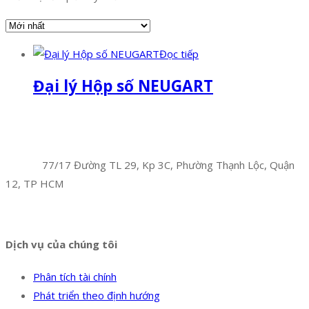
Đọc tiếp
Đại lý Hộp số NEUGART
Facebook
Twitter
Instagram
Pinterest
Tumblr
Behance
Công Ty TNHH Hoàng Long Phú
Địa chỉ:
77/17 Đường TL 29, Kp 3C, Phường Thạnh Lộc, Quận
12, TP HCM
Hotline:
0394 502 984
Dịch vụ của chúng tôi
Phân tích tài chính
Phát triển theo định hướng