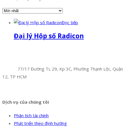
Đọc tiếp
Đại lý Hộp số Radicon
Facebook
Twitter
Instagram
Pinterest
Tumblr
Behance
Công Ty TNHH Hoàng Long Phú
Địa chỉ:
77/17 Đường TL 29, Kp 3C, Phường Thạnh Lộc, Quận
12, TP HCM
Hotline:
0394 502 984
Dịch vụ của chúng tôi
Phân tích tài chính
Phát triển theo định hướng