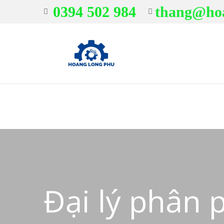
0394 502 984
thang@ho
Đại lý phân