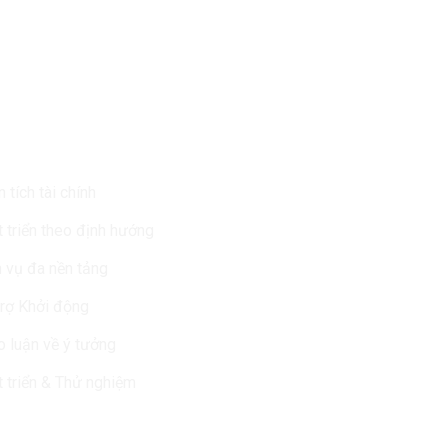
Vụ Của Chúng Tôi
Tin Mới Nhất
 tích tài chính
 triển theo định hướng
 vụ đa nền tảng
rợ Khởi động
 luận về ý tưởng
 triển & Thử nghiệm