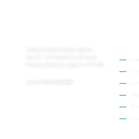
Dịch 
Công Ty TNHH Hoàng Long Phú
Địa chỉ:
77/17 Đường TL 29, Kp 3C,
Phân
Phường Thạnh Lộc, Quận 12, TP HCM
Phát
Hotline:
0394 502 984
Dịch
Hỗ t
Thảo
Phát