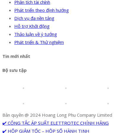
Phân tích tài chính
Phát triển theo định hướng
Dịch vụ đa nền tảng
Hỗ trợ Khởi động
Thảo luận về ý tưởng
Phát triển & Thử nghiệm
Tin mới nhất
Bộ sưu tập
Bản quyền @ 2024 Hoang Long Phu Company Limited
✔️ CÔNG TẮC ÁP SUẤT ELETTROTEC CHÍNH HÃNG
✔️ HỘP GIẢM TỐC – HỘP SỐ HÀNH TINH