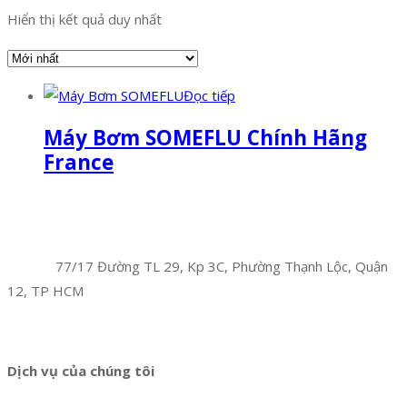
Hiển thị kết quả duy nhất
Đọc tiếp
Máy Bơm SOMEFLU Chính Hãng
France
Facebook
Twitter
Instagram
Pinterest
Tumblr
Behance
Công Ty TNHH Hoàng Long Phú
Địa chỉ:
77/17 Đường TL 29, Kp 3C, Phường Thạnh Lộc, Quận
12, TP HCM
Hotline:
0394 502 984
Dịch vụ của chúng tôi