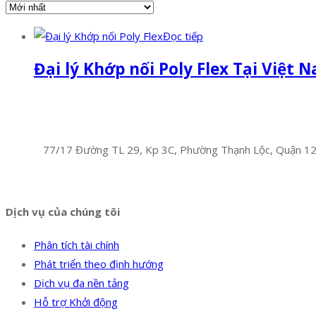
Đọc tiếp
Đại lý Khớp nối Poly Flex Tại Việt 
Facebook
Twitter
Instagram
Pinterest
Tumblr
Behance
Công Ty TNHH Hoàng Long Phú
Địa chỉ:
77/17 Đường TL 29, Kp 3C, Phường Thạnh Lộc, Quận 1
Hotline:
0394 502 984
Dịch vụ của chúng tôi
Phân tích tài chính
Phát triển theo định hướng
Dịch vụ đa nền tảng
Hỗ trợ Khởi động