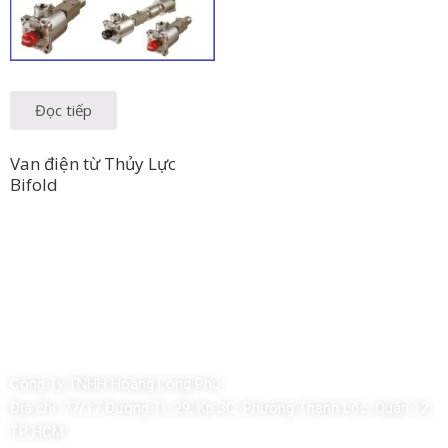
Đọc tiếp
Van điện từ Thủy Lực
Bifold
Công Ty TNHH Hoàng Long Phú
Địa chỉ:
77/17 Đường TL 29, Kp 3C, Phường Thạnh Lộc, Quận 12,
TP HCM