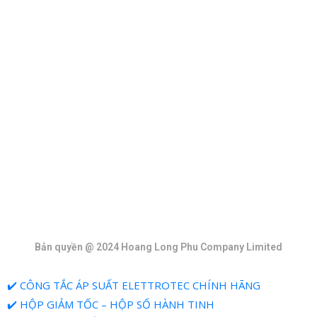
Tin Mới Nhất
Bộ Sưu Tập
Bản quyền @ 2024 Hoang Long Phu Company Limited
✔️ CÔNG TẮC ÁP SUẤT ELETTROTEC CHÍNH HÃNG
✔️ HỘP GIẢM TỐC – HỘP SỐ HÀNH TINH