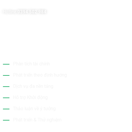
Hotline:
0394 502 984
Dịch Vụ Của Chúng Tôi
Phân tích tài chính
Phát triển theo định hướng
Dịch vụ đa nền tảng
Hỗ trợ Khởi động
Thảo luận về ý tưởng
Phát triển & Thử nghiệm