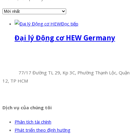
Đọc tiếp
Đại lý Động cơ HEW Germany
Facebook
Twitter
Instagram
Pinterest
Tumblr
Behance
Công Ty TNHH Hoàng Long Phú
Địa chỉ:
77/17 Đường TL 29, Kp 3C, Phường Thạnh Lộc, Quận
12, TP HCM
Hotline:
0394 502 984
Dịch vụ của chúng tôi
Phân tích tài chính
Phát triển theo định hướng