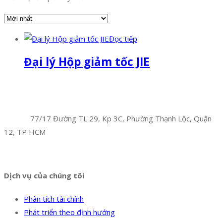
Đọc tiếp
Đại lý Hộp giảm tốc JIE
Facebook
Twitter
Instagram
Pinterest
Tumblr
Behance
Công Ty TNHH Hoàng Long Phú
Địa chỉ:
77/17 Đường TL 29, Kp 3C, Phường Thạnh Lộc, Quận
12, TP HCM
Hotline:
0394 502 984
Dịch vụ của chúng tôi
Phân tích tài chính
Phát triển theo định hướng