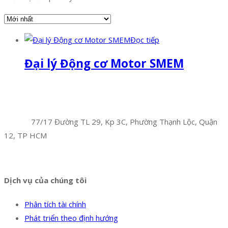
Đọc tiếp
Đại lý Động cơ Motor SMEM
Facebook
Twitter
Instagram
Pinterest
Tumblr
Behance
Công Ty TNHH Hoàng Long Phú
Địa chỉ:
77/17 Đường TL 29, Kp 3C, Phường Thạnh Lộc, Quận
12, TP HCM
Hotline:
0394 502 984
Dịch vụ của chúng tôi
Phân tích tài chính
Phát triển theo định hướng