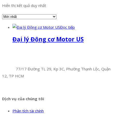
Hiển thị kết quả duy nhất
Đọc tiếp
Đại lý Động cơ Motor US
Facebook
Twitter
Instagram
Pinterest
Tumblr
Behance
Công Ty TNHH Hoàng Long Phú
Địa chỉ:
77/17 Đường TL 29, Kp 3C, Phường Thạnh Lộc, Quận
12, TP HCM
Hotline:
0394 502 984
Dịch vụ của chúng tôi
Phân tích tài chính