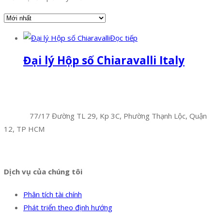
Đọc tiếp
Đại lý Hộp số Chiaravalli Italy
Facebook
Twitter
Instagram
Pinterest
Tumblr
Behance
Công Ty TNHH Hoàng Long Phú
Địa chỉ:
77/17 Đường TL 29, Kp 3C, Phường Thạnh Lộc, Quận
12, TP HCM
Hotline:
0394 502 984
Dịch vụ của chúng tôi
Phân tích tài chính
Phát triển theo định hướng