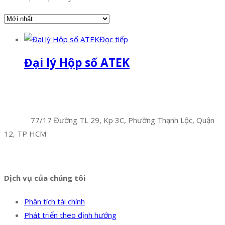
Đọc tiếp
Đại lý Hộp số ATEK
Facebook
Twitter
Instagram
Pinterest
Tumblr
Behance
Công Ty TNHH Hoàng Long Phú
Địa chỉ:
77/17 Đường TL 29, Kp 3C, Phường Thạnh Lộc, Quận
12, TP HCM
Hotline:
0394 502 984
Dịch vụ của chúng tôi
Phân tích tài chính
Phát triển theo định hướng