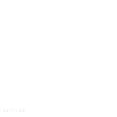
Vụ Của Chúng Tôi
Tin Mới Nhất
 tích tài chính