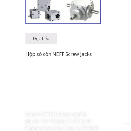
Đọc tiếp
Hộp số côn NEFF Screw Jacks
Dịch 
Công Ty TNHH Hoàng Long Phú
Địa chỉ:
77/17 Đường TL 29, Kp 3C,
Phân
Phường Thạnh Lộc, Quận 12, TP HCM