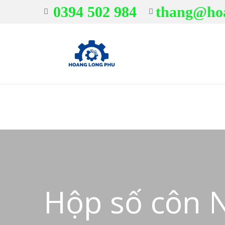
0394 502 984
thang@ho
Hộp số côn N