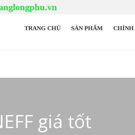
anglongphu.vn
TRANG CHỦ
SẢN PHẨM
CHÍNH
EFF giá tốt