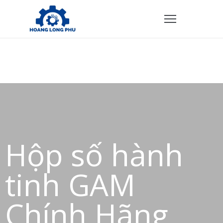
TRANG
HỦ
ẢN
PHẨM
HÍNH
ÁCH
Hộp số hành
VỀ
HÚNG
tinh GAM
ÔI
Chính Hãng
IÊN
Ệ