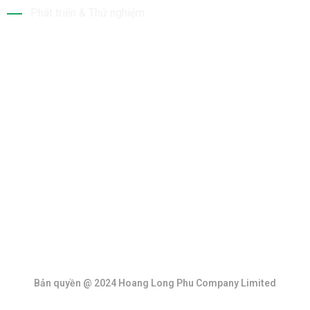
Phát triển & Thử nghiệm
Tin Mới Nhất
Bộ Sưu Tập
Bản quyền @ 2024 Hoang Long Phu Company Limited