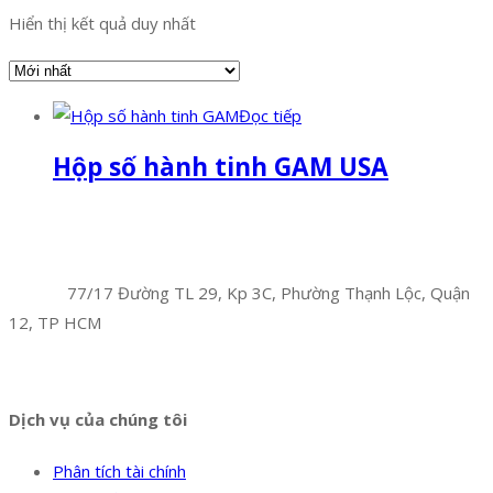
Hiển thị kết quả duy nhất
Đọc tiếp
Hộp số hành tinh GAM USA
Facebook
Twitter
Instagram
Pinterest
Tumblr
Behance
Công Ty TNHH Hoàng Long Phú
Địa chỉ:
77/17 Đường TL 29, Kp 3C, Phường Thạnh Lộc, Quận
12, TP HCM
Hotline:
0394 502 984
Dịch vụ của chúng tôi
Phân tích tài chính