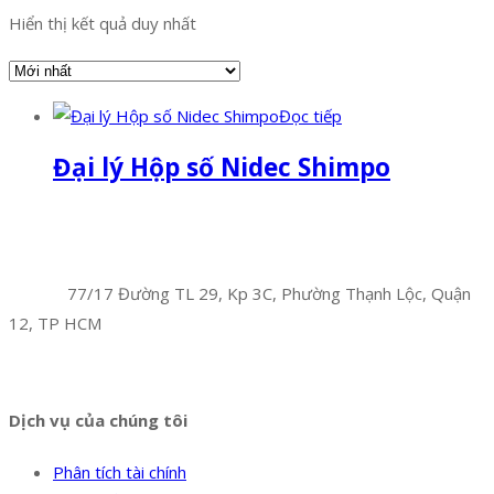
Hiển thị kết quả duy nhất
Đọc tiếp
Đại lý Hộp số Nidec Shimpo
Facebook
Twitter
Instagram
Pinterest
Tumblr
Behance
Công Ty TNHH Hoàng Long Phú
Địa chỉ:
77/17 Đường TL 29, Kp 3C, Phường Thạnh Lộc, Quận
12, TP HCM
Hotline:
0394 502 984
Dịch vụ của chúng tôi
Phân tích tài chính