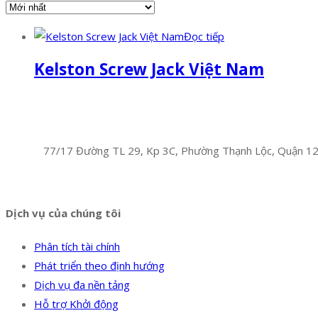
Đọc tiếp
Kelston Screw Jack Việt Nam
Facebook
Twitter
Instagram
Pinterest
Tumblr
Behance
Công Ty TNHH Hoàng Long Phú
Địa chỉ:
77/17 Đường TL 29, Kp 3C, Phường Thạnh Lộc, Quận 1
Hotline:
0394 502 984
Dịch vụ của chúng tôi
Phân tích tài chính
Phát triển theo định hướng
Dịch vụ đa nền tảng
Hỗ trợ Khởi động