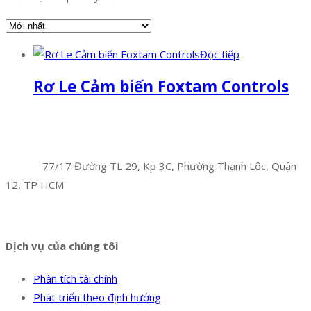
Đọc tiếp
Rơ Le Cảm biến Foxtam Controls
Facebook
Twitter
Instagram
Pinterest
Tumblr
Behance
Công Ty TNHH Hoàng Long Phú
Địa chỉ:
77/17 Đường TL 29, Kp 3C, Phường Thạnh Lộc, Quận
12, TP HCM
Hotline:
0394 502 984
Dịch vụ của chúng tôi
Phân tích tài chính
Phát triển theo định hướng