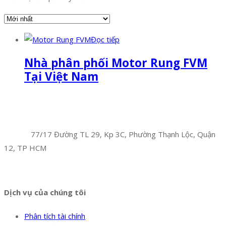
Đọc tiếp
Nhà phân phối Motor Rung FVM
Tại Việt Nam
Facebook
Twitter
Instagram
Pinterest
Tumblr
Behance
Công Ty TNHH Hoàng Long Phú
Địa chỉ:
77/17 Đường TL 29, Kp 3C, Phường Thạnh Lộc, Quận
12, TP HCM
Hotline:
0394 502 984
Dịch vụ của chúng tôi
Phân tích tài chính