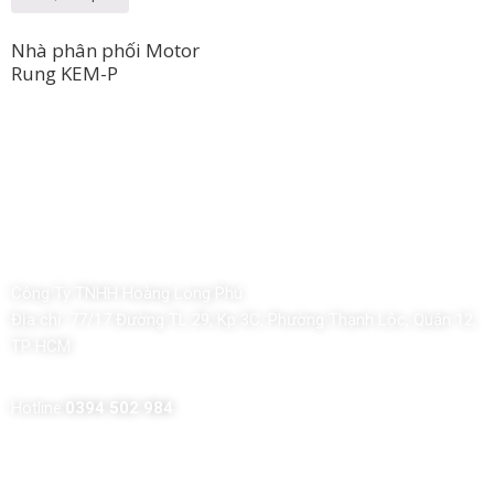
Nhà phân phối Motor
Rung KEM-P
Công Ty TNHH Hoàng Long Phú
Địa chỉ:
77/17 Đường TL 29, Kp 3C, Phường Thạnh Lộc, Quận 12,
TP HCM
Hotline:
0394 502 984