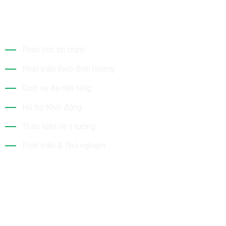
Dịch Vụ Của Chúng Tôi
Phân tích tài chính
Phát triển theo định hướng
Dịch vụ đa nền tảng
Hỗ trợ Khởi động
Thảo luận về ý tưởng
Phát triển & Thử nghiệm
Tin Mới Nhất