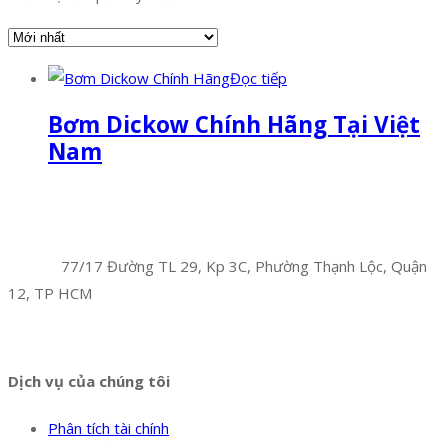
Đọc tiếp
Bơm Dickow Chính Hãng Tại Việt
Nam
Facebook
Twitter
Instagram
Pinterest
Tumblr
Behance
Công Ty TNHH Hoàng Long Phú
Địa chỉ:
77/17 Đường TL 29, Kp 3C, Phường Thạnh Lộc, Quận
12, TP HCM
Hotline:
0394 502 984
Dịch vụ của chúng tôi
Phân tích tài chính