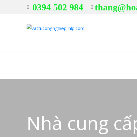
0394 502 984
thang@ho
Nhà cung c