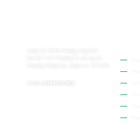
Dịch
Công Ty TNHH Hoàng Long Phú
Địa chỉ:
77/17 Đường TL 29, Kp 3C,
Phân
Phường Thạnh Lộc, Quận 12, TP HCM
Phá
Hotline:
0394 502 984
Dịc
Hỗ 
Thả
Phá