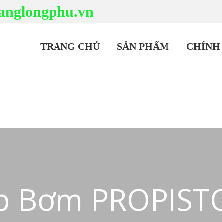
anglongphu.vn
TRANG CHỦ
SẢN PHẨM
CHÍNH
ấp Bơm PROPIS