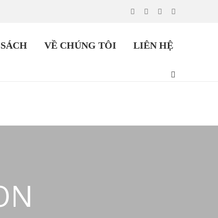
 SÁCH
VỀ CHÚNG TÔI
LIÊN HỆ
TON