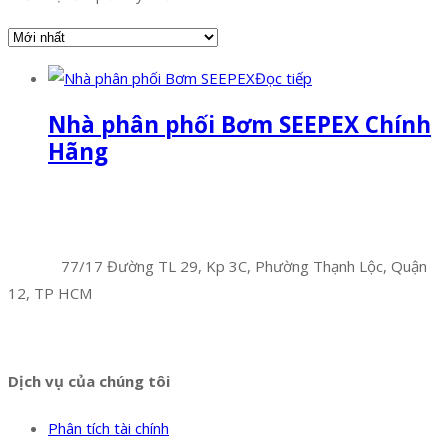
Đọc tiếp
Nhà phân phối Bơm SEEPEX Chính
Hãng
Facebook
Twitter
Instagram
Pinterest
Tumblr
Behance
Công Ty TNHH Hoàng Long Phú
Địa chỉ:
77/17 Đường TL 29, Kp 3C, Phường Thạnh Lộc, Quận
12, TP HCM
Hotline:
0394 502 984
Dịch vụ của chúng tôi
Phân tích tài chính