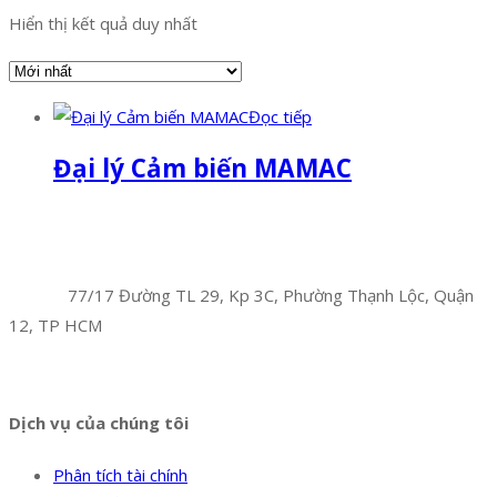
Hiển thị kết quả duy nhất
Đọc tiếp
Đại lý Cảm biến MAMAC
Facebook
Twitter
Instagram
Pinterest
Tumblr
Behance
Công Ty TNHH Hoàng Long Phú
Địa chỉ:
77/17 Đường TL 29, Kp 3C, Phường Thạnh Lộc, Quận
12, TP HCM
Hotline:
0394 502 984
Dịch vụ của chúng tôi
Phân tích tài chính