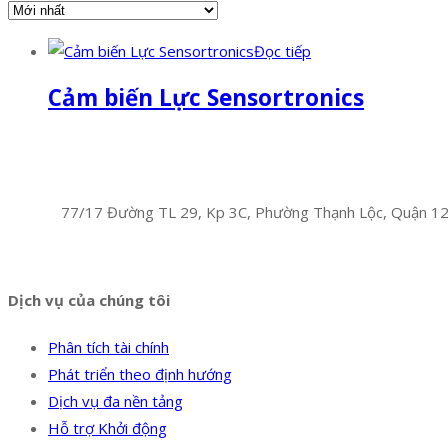
Đọc tiếp
Cảm biến Lực Sensortronics
Facebook
Twitter
Instagram
Pinterest
Tumblr
Behance
Công Ty TNHH Hoàng Long Phú
Địa chỉ:
77/17 Đường TL 29, Kp 3C, Phường Thạnh Lộc, Quận 1
Hotline:
0394 502 984
Dịch vụ của chúng tôi
Phân tích tài chính
Phát triển theo định hướng
Dịch vụ đa nền tảng
Hỗ trợ Khởi động