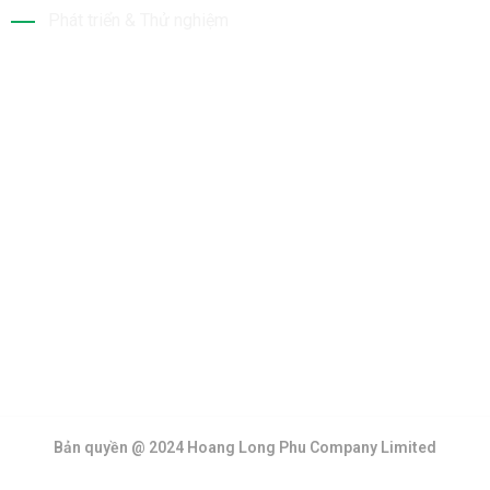
Phát triển & Thử nghiệm
Tin Mới Nhất
Bộ Sưu Tập
Bản quyền @ 2024 Hoang Long Phu Company Limited