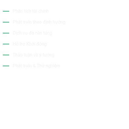
Phân tích tài chính
Phát triển theo định hướng
Dịch vụ đa nền tảng
Hỗ trợ Khởi động
Thảo luận về ý tưởng
Phát triển & Thử nghiệm
Tin Mới Nhất
Bộ Sưu Tập