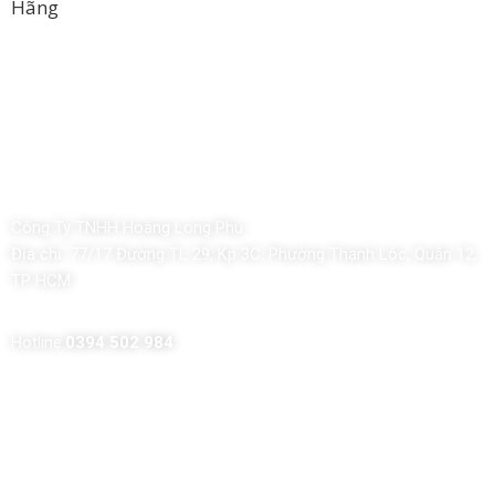
Hãng
Công Ty TNHH Hoàng Long Phú
Địa chỉ:
77/17 Đường TL 29, Kp 3C, Phường Thạnh Lộc, Quận 12,
TP HCM
Hotline:
0394 502 984
Dịch Vụ Của Chúng Tôi