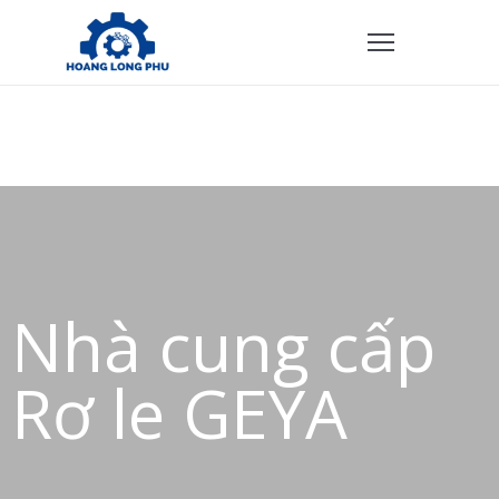
TRANG
HỦ
ẢN
PHẨM
HÍNH
ÁCH
Nhà cung cấp
VỀ
HÚNG
Rơ le GEYA
ÔI
IÊN
Ệ