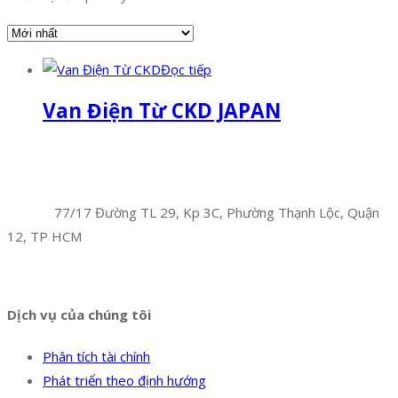
Đọc tiếp
Van Điện Từ CKD JAPAN
Facebook
Twitter
Instagram
Pinterest
Tumblr
Behance
Công Ty TNHH Hoàng Long Phú
Địa chỉ:
77/17 Đường TL 29, Kp 3C, Phường Thạnh Lộc, Quận
12, TP HCM
Hotline:
0394 502 984
Dịch vụ của chúng tôi
Phân tích tài chính
Phát triển theo định hướng