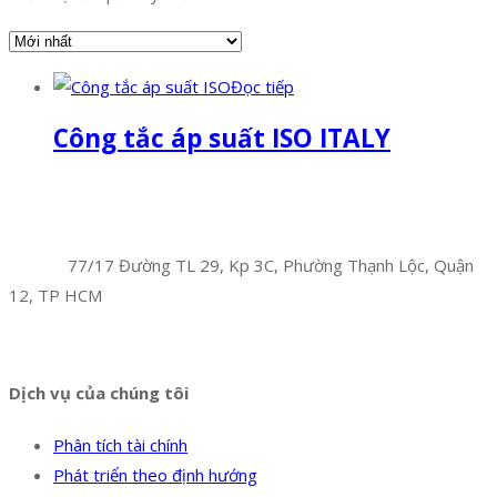
Đọc tiếp
Công tắc áp suất ISO ITALY
Facebook
Twitter
Instagram
Pinterest
Tumblr
Behance
Công Ty TNHH Hoàng Long Phú
Địa chỉ:
77/17 Đường TL 29, Kp 3C, Phường Thạnh Lộc, Quận
12, TP HCM
Hotline:
0394 502 984
Dịch vụ của chúng tôi
Phân tích tài chính
Phát triển theo định hướng