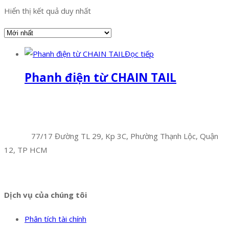
Hiển thị kết quả duy nhất
Đọc tiếp
Phanh điện từ CHAIN TAIL
Facebook
Twitter
Instagram
Pinterest
Tumblr
Behance
Công Ty TNHH Hoàng Long Phú
Địa chỉ:
77/17 Đường TL 29, Kp 3C, Phường Thạnh Lộc, Quận
12, TP HCM
Hotline:
0394 502 984
Dịch vụ của chúng tôi
Phân tích tài chính