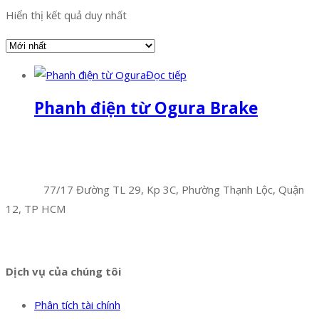
Hiển thị kết quả duy nhất
Đọc tiếp
Phanh điện từ Ogura Brake
Facebook
Twitter
Instagram
Pinterest
Tumblr
Behance
Công Ty TNHH Hoàng Long Phú
Địa chỉ:
77/17 Đường TL 29, Kp 3C, Phường Thạnh Lộc, Quận
12, TP HCM
Hotline:
0394 502 984
Dịch vụ của chúng tôi
Phân tích tài chính